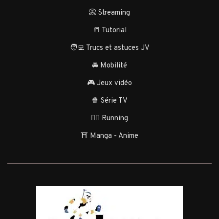
📀 Streaming
📒 Tutorial
🧑‍💻 Trucs et astuces JV
🚘 Mobilité
🎮 Jeux vidéo
🍿 Série TV
🏃‍♂️ Running
⛩️ Manga - Anime