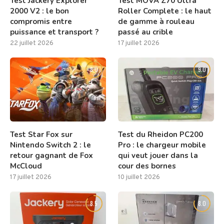
Test Jackery Explorer
Test MOVA Z70 Ultra
2000 V2 : le bon
Roller Complete : le haut
compromis entre
de gamme à rouleau
puissance et transport ?
passé au crible
22 juillet 2026
17 juillet 2026
8.0
9.0
Test Star Fox sur
Test du Rheidon PC200
Nintendo Switch 2 : le
Pro : le chargeur mobile
retour gagnant de Fox
qui veut jouer dans la
McCloud
cour des bornes
17 juillet 2026
10 juillet 2026
8.5
8.0