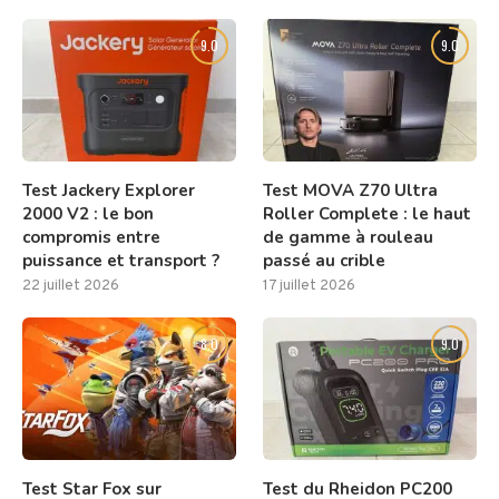
9.0
9.0
Test Jackery Explorer
Test MOVA Z70 Ultra
2000 V2 : le bon
Roller Complete : le haut
compromis entre
de gamme à rouleau
puissance et transport ?
passé au crible
22 juillet 2026
17 juillet 2026
8.0
9.0
Test Star Fox sur
Test du Rheidon PC200