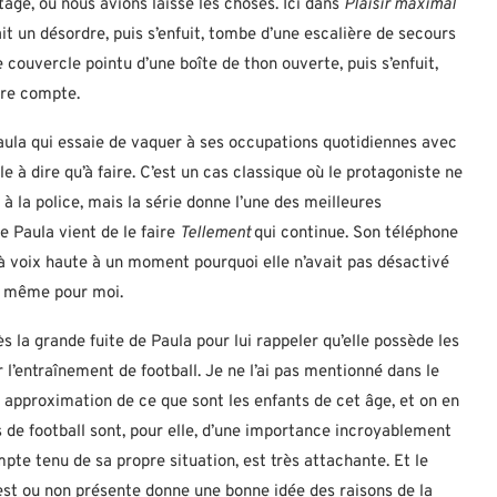
ge, où nous avions laissé les choses. Ici dans
Plaisir maximal
fait un désordre, puis s’enfuit, tombe d’une escalière de secours
 couvercle pointu d’une boîte de thon ouverte, puis s’enfuit,
ndre compte.
aula qui essaie de vaquer à ses occupations quotidiennes avec
e à dire qu’à faire. C’est un cas classique où le protagoniste ne
 à la police, mais la série donne l’une des meilleures
e Paula vient de le faire
Tellement
qui continue. Son téléphone
à voix haute à un moment pourquoi elle n’avait pas désactivé
t même pour moi.
ès la grande fuite de Paula pour lui rappeler qu’elle possède les
l’entraînement de football. Je ne l’ai pas mentionné dans le
approximation de ce que sont les enfants de cet âge, et on en
s de football sont, pour elle, d’une importance incroyablement
mpte tenu de sa propre situation, est très attachante. Et le
st ou non présente donne une bonne idée des raisons de la