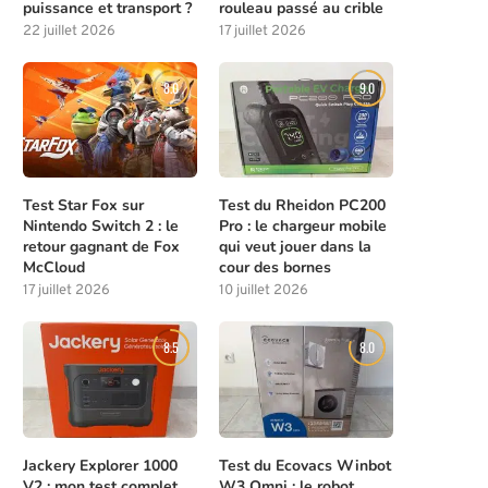
puissance et transport ?
rouleau passé au crible
22 juillet 2026
17 juillet 2026
8.0
9.0
Test Star Fox sur
Test du Rheidon PC200
Nintendo Switch 2 : le
Pro : le chargeur mobile
retour gagnant de Fox
qui veut jouer dans la
McCloud
cour des bornes
17 juillet 2026
10 juillet 2026
8.5
8.0
Jackery Explorer 1000
Test du Ecovacs Winbot
V2 : mon test complet
W3 Omni : le robot