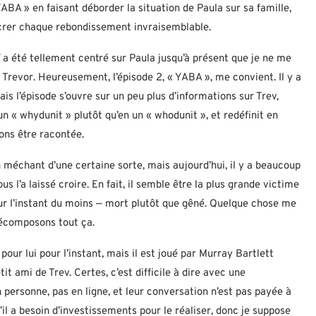
BA » en faisant déborder la situation de Paula sur sa famille,
crer chaque rebondissement invraisemblable.
a été tellement centré sur Paula jusqu’à présent que je ne me
 Trevor. Heureusement, l’épisode 2, « YABA », me convient. Il y a
 l’épisode s’ouvre sur un peu plus d’informations sur Trev,
 « whydunit » plutôt qu’en un « whodunit », et redéfinit en
ons être racontée.
un méchant d’une certaine sorte, mais aujourd’hui, il y a beaucoup
s l’a laissé croire. En fait, il semble être la plus grande victime
pour l’instant du moins — mort plutôt que gêné. Quelque chose me
Décomposons tout ça.
ur lui pour l’instant, mais il est joué par Murray Bartlett
t ami de Trev. Certes, c’est difficile à dire avec une
 personne, pas en ligne, et leur conversation n’est pas payée à
’il a besoin d’investissements pour le réaliser, donc je suppose