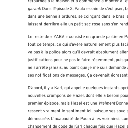
retournée à la maison et a commencé à monter à l’éta
garanti
Dans l’épisode 2, Paula essaie de s’éclipser, 
dans une benne à ordures, se coinçant dans le bras le
laissant derrière elle un petit sac rose sans s’en re
Le reste de « YABA » consiste en grande partie en P
tout ce temps, ce qui s’avère naturellement plus facil
va pas à la police alors qu’il devrait absolument aller
justifications pour ne pas le faire récemment, puisqu
ne s’arrête jamais, au point que je me suis demandé 
ses notifications de messages. Ça devenait écrasan
D’abord, il y a Karl, qui appelle quelques instants apr
nouvelles crampons de Hazel, dont elle a besoin pour 
premier épisode, mais Hazel est une
Vraiment
Bonne 
ressent vraiment le sentiment ici, puisque ses souci
démesurée. L’incapacité de Paula à les voir ainsi, co
changement de code de Karl chaque fois que Hazel e