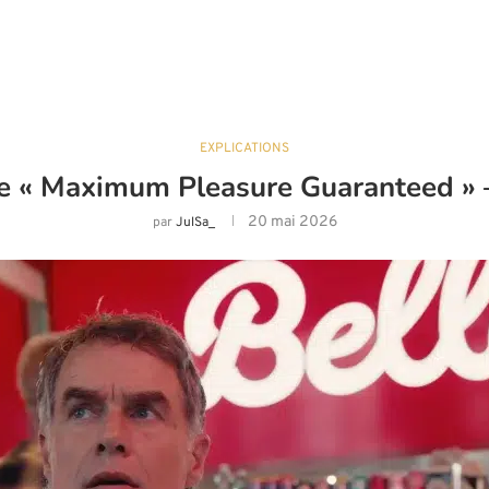
EXPLICATIONS
e « Maximum Pleasure Guaranteed » –
20 mai 2026
par
JulSa_