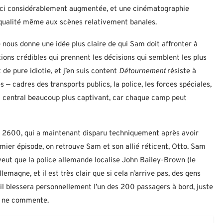
t ici considérablement augmentée, et une cinématographie
qualité même aux scènes relativement banales.
 nous donne une idée plus claire de qui Sam doit affronter à
ions crédibles qui prennent les décisions qui semblent les plus
de pure idiotie, et j’en suis content
Détournement
résiste à
es — cadres des transports publics, la police, les forces spéciales,
lit central beaucoup plus captivant, car chaque camp peut
 2600, qui a maintenant disparu techniquement après avoir
mier épisode, on retrouve Sam et son allié réticent, Otto. Sam
l veut que la police allemande localise John Bailey-Brown (le
 Allemagne, et il est très clair que si cela n’arrive pas, des gens
u’il blessera personnellement l’un des 200 passagers à bord, juste
ne ne commente.