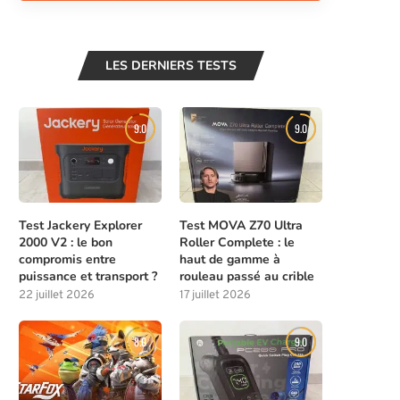
LES DERNIERS TESTS
9.0
9.0
Test Jackery Explorer
Test MOVA Z70 Ultra
2000 V2 : le bon
Roller Complete : le
compromis entre
haut de gamme à
puissance et transport ?
rouleau passé au crible
22 juillet 2026
17 juillet 2026
8.0
9.0