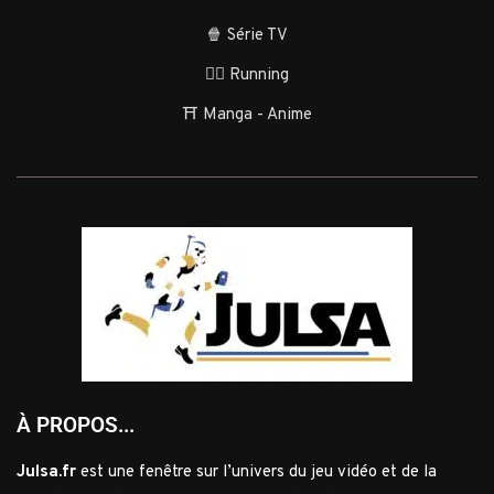
🍿 Série TV
🏃‍♂️ Running
⛩️ Manga - Anime
À PROPOS...
Julsa.fr
est une fenêtre sur l’univers du jeu vidéo et de la