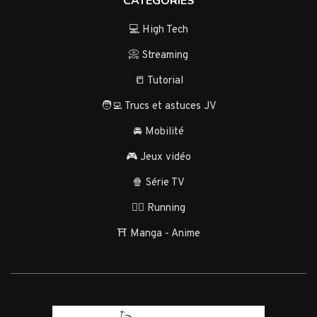
CATÉGORIES
💻 High Tech
📀 Streaming
📒 Tutorial
🧑‍💻 Trucs et astuces JV
🚘 Mobilité
🎮 Jeux vidéo
🍿 Série TV
🏃‍♂️ Running
⛩️ Manga - Anime