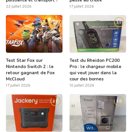
puissance et transport ?
passé au crible
22 juillet 2026
17 juillet 2026
8.0
9.0
Test Star Fox sur
Test du Rheidon PC200
Nintendo Switch 2 : le
Pro : le chargeur mobile
retour gagnant de Fox
qui veut jouer dans la
McCloud
cour des bornes
17 juillet 2026
10 juillet 2026
8.5
8.0