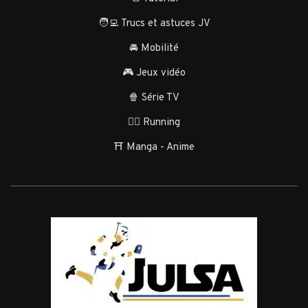
🧑‍💻 Trucs et astuces JV
🚘 Mobilité
🎮 Jeux vidéo
🍿 Série TV
🏃‍♂️ Running
⛩️ Manga - Anime