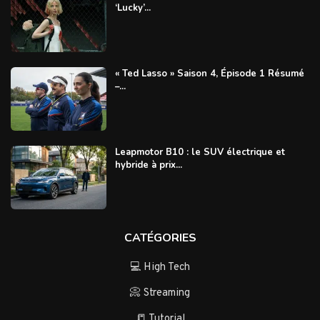
‘Lucky’...
« Ted Lasso » Saison 4, Épisode 1 Résumé
–...
Leapmotor B10 : le SUV électrique et
hybride à prix...
CATÉGORIES
💻 High Tech
📀 Streaming
📒 Tutorial