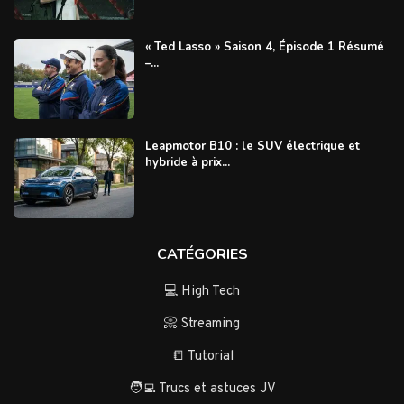
« Ted Lasso » Saison 4, Épisode 1 Résumé
–...
Leapmotor B10 : le SUV électrique et
hybride à prix...
CATÉGORIES
💻 High Tech
📀 Streaming
📒 Tutorial
🧑‍💻 Trucs et astuces JV