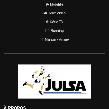
🚘 Mobilité
🎮 Jeux vidéo
🍿 Série TV
🏃‍♂️ Running
⛩️ Manga - Anime
À PROPOS...