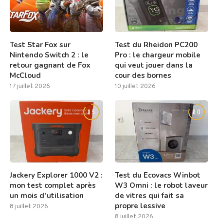
Test Star Fox sur
Test du Rheidon PC200
Nintendo Switch 2 : le
Pro : le chargeur mobile
retour gagnant de Fox
qui veut jouer dans la
McCloud
cour des bornes
17 juillet 2026
10 juillet 2026
8.5
8.0
Jackery Explorer 1000 V2 :
Test du Ecovacs Winbot
mon test complet après
W3 Omni : le robot laveur
un mois d’utilisation
de vitres qui fait sa
propre lessive
8 juillet 2026
8 juillet 2026