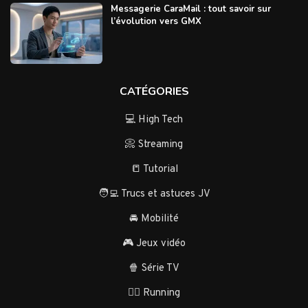
Messagerie CaraMail : tout savoir sur
l’évolution vers GMX
CATÉGORIES
💻 High Tech
📀 Streaming
📒 Tutorial
🧑‍💻 Trucs et astuces JV
🚘 Mobilité
🎮 Jeux vidéo
🍿 Série TV
🏃‍♂️ Running