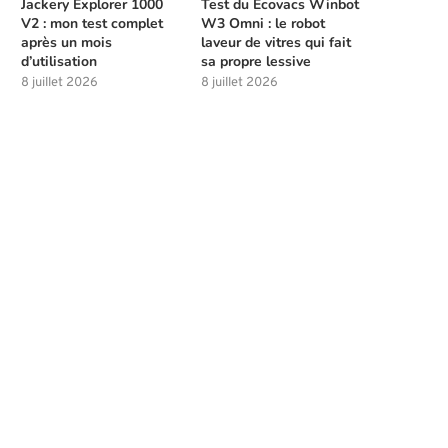
Jackery Explorer 1000
Test du Ecovacs Winbot
V2 : mon test complet
W3 Omni : le robot
après un mois
laveur de vitres qui fait
d’utilisation
sa propre lessive
8 juillet 2026
8 juillet 2026
Meilleures compétences à débloquer
Les solutions de chasse à l
tôt dans Beast of...
la...
4 août 2026
4 août 2026