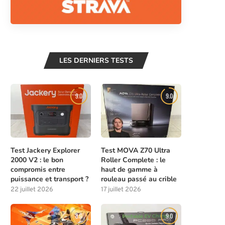
LES DERNIERS TESTS
9.0
9.0
Test Jackery Explorer
Test MOVA Z70 Ultra
2000 V2 : le bon
Roller Complete : le
compromis entre
haut de gamme à
puissance et transport ?
rouleau passé au crible
22 juillet 2026
17 juillet 2026
8.0
9.0