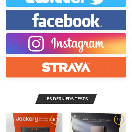
LES DERNIERS TESTS
9.0
9.0