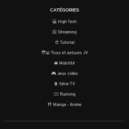
CATÉGORIES
💻 High Tech
📀 Streaming
📒 Tutorial
🧑‍💻 Trucs et astuces JV
🚘 Mobilité
🎮 Jeux vidéo
🍿 Série TV
🏃‍♂️ Running
⛩️ Manga - Anime