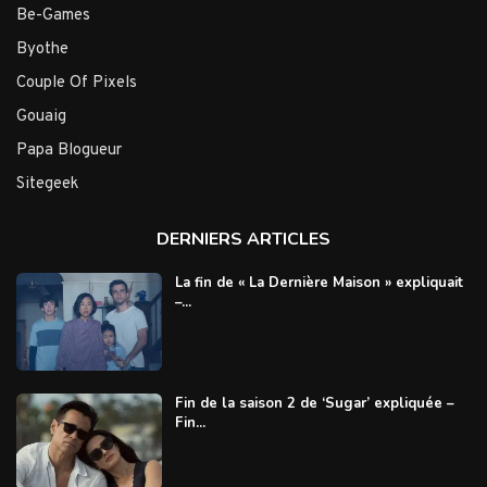
Be-Games
Byothe
Couple Of Pixels
Gouaig
Papa Blogueur
Sitegeek
DERNIERS ARTICLES
La fin de « La Dernière Maison » expliquait
–...
Fin de la saison 2 de ‘Sugar’ expliquée –
Fin...