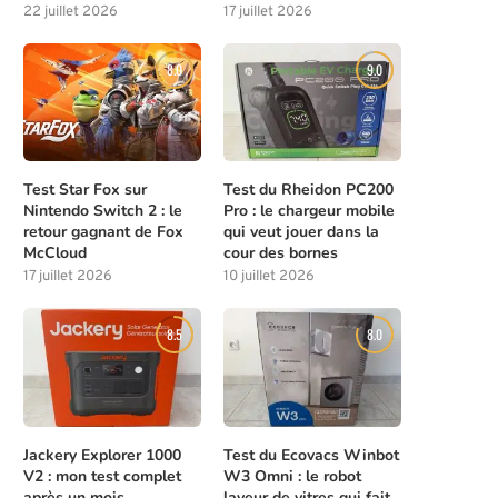
22 juillet 2026
17 juillet 2026
8.0
9.0
Test Star Fox sur
Test du Rheidon PC200
Nintendo Switch 2 : le
Pro : le chargeur mobile
retour gagnant de Fox
qui veut jouer dans la
McCloud
cour des bornes
17 juillet 2026
10 juillet 2026
8.5
8.0
Jackery Explorer 1000
Test du Ecovacs Winbot
V2 : mon test complet
W3 Omni : le robot
après un mois
laveur de vitres qui fait