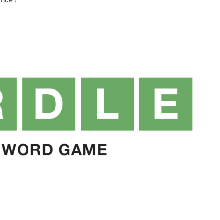
ance !