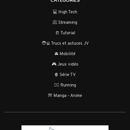
CATÉGORIES
💻 High Tech
📀 Streaming
📒 Tutorial
🧑‍💻 Trucs et astuces JV
🚘 Mobilité
🎮 Jeux vidéo
🍿 Série TV
🏃‍♂️ Running
⛩️ Manga - Anime