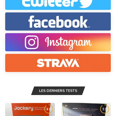
LES DERNIERS TESTS
9.0
9.0