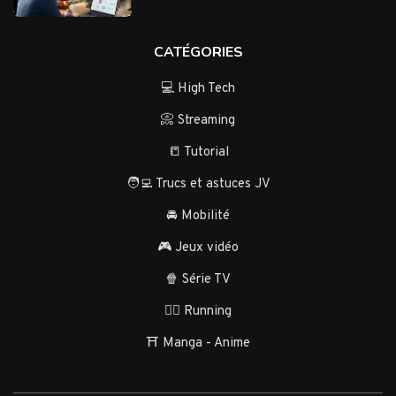
CATÉGORIES
💻 High Tech
📀 Streaming
📒 Tutorial
🧑‍💻 Trucs et astuces JV
🚘 Mobilité
🎮 Jeux vidéo
🍿 Série TV
🏃‍♂️ Running
⛩️ Manga - Anime