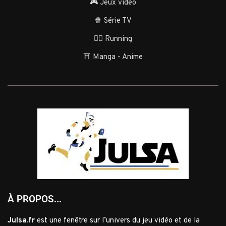
🎮 Jeux vidéo
🍿 Série TV
🏃‍♂️ Running
⛩️ Manga - Anime
À PROPOS...
Julsa.fr
est une fenêtre sur l’univers du jeu vidéo et de la