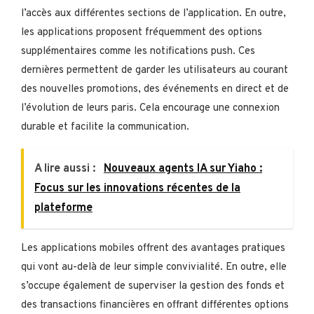
l’accès aux différentes sections de l’application. En outre,
les applications proposent fréquemment des options
supplémentaires comme les notifications push. Ces
dernières permettent de garder les utilisateurs au courant
des nouvelles promotions, des événements en direct et de
l’évolution de leurs paris. Cela encourage une connexion
durable et facilite la communication.
A lire aussi :
Nouveaux agents IA sur Yiaho :
Focus sur les innovations récentes de la
plateforme
Les applications mobiles offrent des avantages pratiques
qui vont au-delà de leur simple convivialité. En outre, elle
s’occupe également de superviser la gestion des fonds et
des transactions financières en offrant différentes options