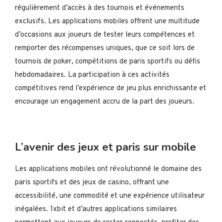
régulièrement d’accès à des tournois et événements
exclusifs. Les applications mobiles offrent une multitude
d’occasions aux joueurs de tester leurs compétences et
remporter des récompenses uniques, que ce soit lors de
tournois de poker, compétitions de paris sportifs ou défis
hebdomadaires. La participation à ces activités
compétitives rend l’expérience de jeu plus enrichissante et
encourage un engagement accru de la part des joueurs.
L’avenir des jeux et paris sur mobile
Les applications mobiles ont révolutionné le domaine des
paris sportifs et des jeux de casino, offrant une
accessibilité, une commodité et une expérience utilisateur
inégalées. 1xbit et d’autres applications similaires