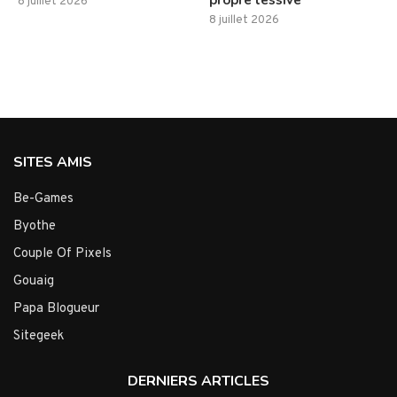
8 juillet 2026
8 juillet 2026
SITES AMIS
Be-Games
Byothe
Couple Of Pixels
Gouaig
Papa Blogueur
Sitegeek
DERNIERS ARTICLES