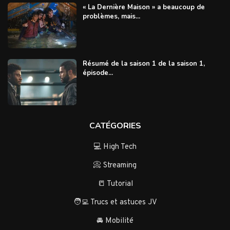
« La Dernière Maison » a beaucoup de
problèmes, mais...
Résumé de la saison 1 de la saison 1,
épisode...
CATÉGORIES
💻 High Tech
📀 Streaming
📒 Tutorial
🧑‍💻 Trucs et astuces JV
🚘 Mobilité