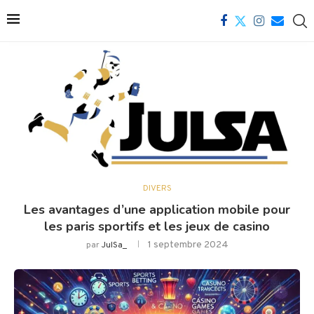
DIVERS
Les avantages d’une application mobile pour
les paris sportifs et les jeux de casino
1 septembre 2024
par
JulSa_