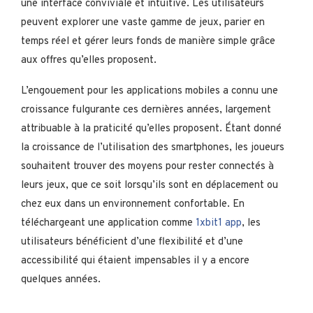
une interface conviviale et intuitive. Les utilisateurs
peuvent explorer une vaste gamme de jeux, parier en
temps réel et gérer leurs fonds de manière simple grâce
aux offres qu’elles proposent.
L’engouement pour les applications mobiles a connu une
croissance fulgurante ces dernières années, largement
attribuable à la praticité qu’elles proposent. Étant donné
la croissance de l’utilisation des smartphones, les joueurs
souhaitent trouver des moyens pour rester connectés à
leurs jeux, que ce soit lorsqu’ils sont en déplacement ou
chez eux dans un environnement confortable. En
téléchargeant une application comme
1xbit1 app
, les
utilisateurs bénéficient d’une flexibilité et d’une
accessibilité qui étaient impensables il y a encore
quelques années.