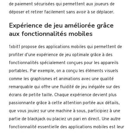
de paiement sécurisées qui permettent aux joueurs de
déposer et retirer facilement sans avoir à se déplacer.
Expérience de jeu améliorée grâce
aux fonctionnalités mobiles
1xbit1 propose des applications mobiles qui permettent de
profiter d’une expérience de jeu optimale grâce à des
fonctionnalités spécialement conçues pour les appareils
portables. Par exemple, on a conçu les éléments visuels
comme les graphismes et animations avec une qualité
remarquable qui offre une fluidité de jeu inégalée sur des
écrans de petite taille. Chaque expérience devient plus
passionnante grâce à cette attention portée aux détails,
que vous jouiez sur une machine à sous, participiez à une
partie de blackjack ou placiez un pari en direct. Une autre
fonctionnalité essentielle des applications mobiles est leur