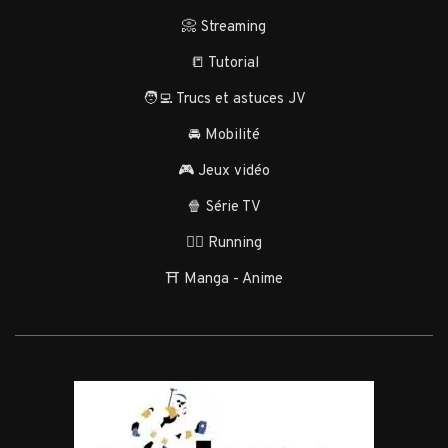
📀 Streaming
📒 Tutorial
🧑‍💻 Trucs et astuces JV
🚘 Mobilité
🎮 Jeux vidéo
🍿 Série TV
🏃‍♂️ Running
⛩️ Manga - Anime