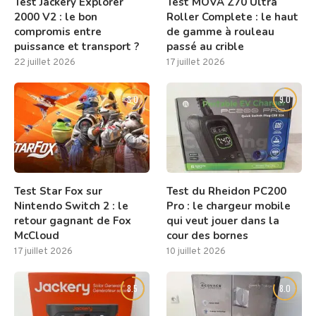
Test Jackery Explorer
Test MOVA Z70 Ultra
2000 V2 : le bon
Roller Complete : le haut
compromis entre
de gamme à rouleau
puissance et transport ?
passé au crible
22 juillet 2026
17 juillet 2026
8.0
9.0
Test Star Fox sur
Test du Rheidon PC200
Nintendo Switch 2 : le
Pro : le chargeur mobile
retour gagnant de Fox
qui veut jouer dans la
McCloud
cour des bornes
17 juillet 2026
10 juillet 2026
8.5
8.0