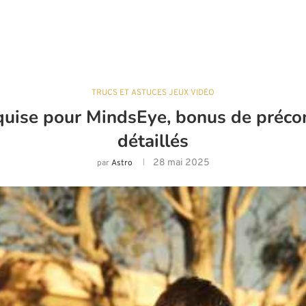
TRUCS ET ASTUCES JEUX VIDÉO
quise pour MindsEye, bonus de préc
détaillés
28 mai 2025
par
Astro