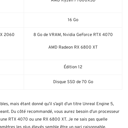
AMD Ryzen 7 7800X3D
16 Go
TX 2060
8 Go de VRAM, Nvidia GeForce RTX 4070
AMD Radeon RX 6800 XT
Édition 12
Disque SSD de 70 Go
es, mais étant donné qu’il s’agit d’un titre Unreal Engine 5,
igeant. Du côté recommandé, vous aurez besoin d’un processeur
une RTX 4070 ou une RX 6800 XT. Je ne sais pas quelle
ramètres les plus élevés semble être un pari raisonnable.