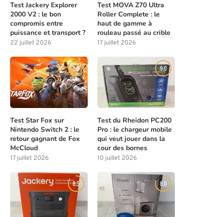
Test Jackery Explorer
Test MOVA Z70 Ultra
2000 V2 : le bon
Roller Complete : le
compromis entre
haut de gamme à
puissance et transport ?
rouleau passé au crible
22 juillet 2026
17 juillet 2026
8.0
9.0
Test Star Fox sur
Test du Rheidon PC200
Nintendo Switch 2 : le
Pro : le chargeur mobile
retour gagnant de Fox
qui veut jouer dans la
McCloud
cour des bornes
17 juillet 2026
10 juillet 2026
8.5
8.0