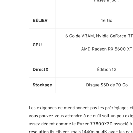
mises à jour)
BÉLIER
16 Go
6 Go de VRAM, Nvidia GeForce R
GPU
AMD Radeon RX 5600 XT
DirectX
Édition 12
Stockage
Disque SSD de 70 Go
Les exigences ne mentionnent pas les préréglages cibl
vous pouvez vous attendre à ce qu’il soit un peu ex
assez décent comme le Ryzen 7 7800X3D associé à 
résolution ils ciblent, mais 1440p ou 4K avec les pa