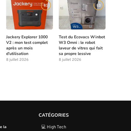
8.5
8.0
10 juillet 2026
8 juillet 2026
Jackery Explorer 1000
Test du Ecovacs Winbot
V2 : mon test complet
W3 Omni : le robot
après un mois
laveur de vitres qui fait
d’utilisation
sa propre lessive
8 juillet 2026
8 juillet 2026
CATÉGORIES
e la
💻 High Tech