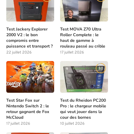
Test Jackery Explorer
Test MOVA Z70 Ultra
2000 V2 : le bon
Roller Complete : le
compromis entre
haut de gamme à
puissance et transport ?
rouleau passé au crible
22 juillet 2026
17 juillet 2026
8.0
9.0
Test Star Fox sur
Test du Rheidon PC200
Nintendo Switch 2 : le
Pro : le chargeur mobile
retour gagnant de Fox
qui veut jouer dans la
McCloud
cour des bornes
17 juillet 2026
10 juillet 2026
Test du Rheidon PC200 Pro : le
Jackery Explorer 1000 V2 :
chargeur...
complet...