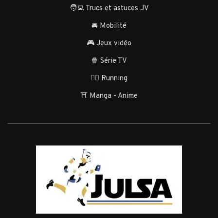
🧑‍💻 Trucs et astuces JV
🚘 Mobilité
🎮 Jeux vidéo
🍿 Série TV
🏃‍♂️ Running
⛩️ Manga - Anime