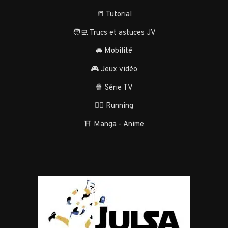
📒 Tutorial
🧑‍💻 Trucs et astuces JV
🚘 Mobilité
🎮 Jeux vidéo
🍿 Série TV
🏃‍♂️ Running
⛩️ Manga - Anime