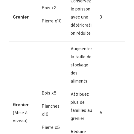
Conservez
Bois x2
le poisson
Grenier
avec une
3
Pierre x10
détériorati
on réduite
Augmenter
la taille de
stockage
des
aliments
Bois x5
Attribuez
plus de
Grenier
Planches
familles au
(Mise à
6
x10
grenier
niveau)
Pierre x5
Réduire