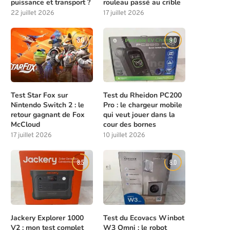
puissance et transport ?
rouleau passé au crible
22 juillet 2026
17 juillet 2026
8.0
9.0
Test Star Fox sur
Test du Rheidon PC200
Nintendo Switch 2 : le
Pro : le chargeur mobile
retour gagnant de Fox
qui veut jouer dans la
McCloud
cour des bornes
17 juillet 2026
10 juillet 2026
8.5
8.0
Jackery Explorer 1000
Test du Ecovacs Winbot
V2 : mon test complet
W3 Omni : le robot