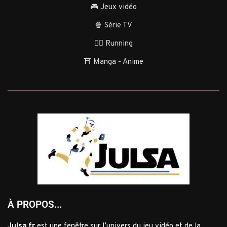
🎮 Jeux vidéo
🍿 Série TV
🏃‍♂️ Running
⛩️ Manga - Anime
À PROPOS...
Julsa.fr
est une fenêtre sur l’univers du jeu vidéo et de la