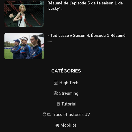
Résumé de l’épisode 5 de la saison 1 de
‘Lucky’...
« Ted Lasso » Saison 4, Épisode 1 Résumé
–...
CATÉGORIES
💻 High Tech
📀 Streaming
📒 Tutorial
🧑‍💻 Trucs et astuces JV
🚘 Mobilité