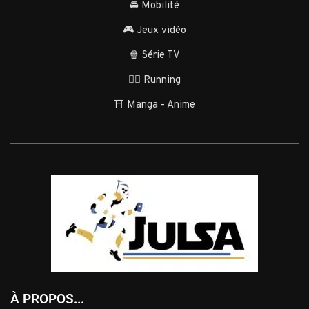
🚘 Mobilité
🎮 Jeux vidéo
🍿 Série TV
🏃‍♂️ Running
⛩️ Manga - Anime
À PROPOS...