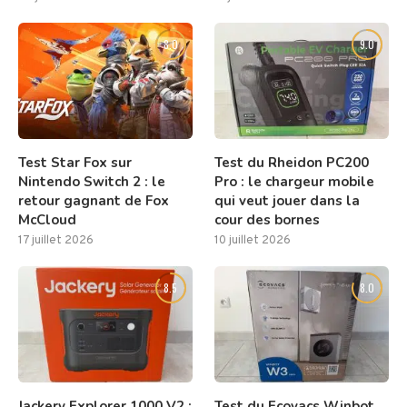
8.0
9.0
Test Star Fox sur
Test du Rheidon PC200
Nintendo Switch 2 : le
Pro : le chargeur mobile
retour gagnant de Fox
qui veut jouer dans la
McCloud
cour des bornes
17 juillet 2026
10 juillet 2026
8.5
8.0
Jackery Explorer 1000 V2 :
Test du Ecovacs Winbot