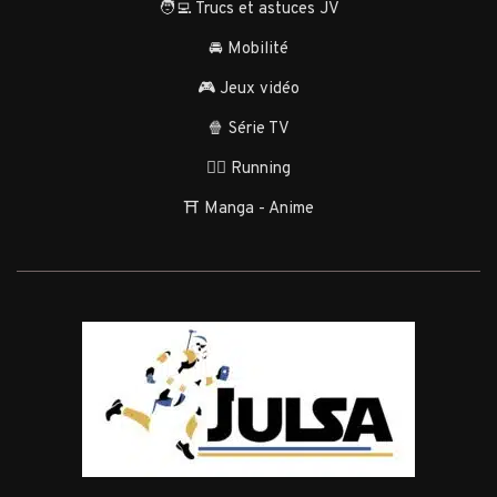
🧑‍💻 Trucs et astuces JV
🚘 Mobilité
🎮 Jeux vidéo
🍿 Série TV
🏃‍♂️ Running
⛩️ Manga - Anime