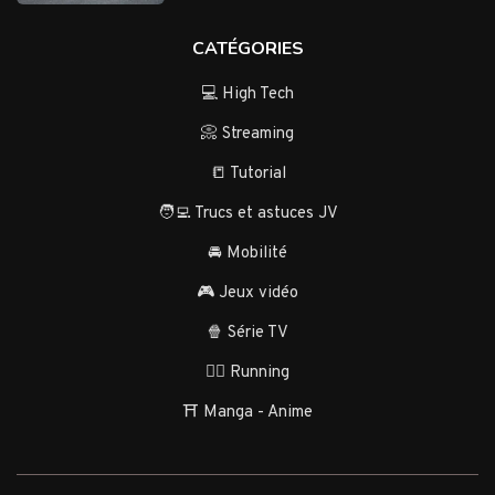
CATÉGORIES
💻 High Tech
📀 Streaming
📒 Tutorial
🧑‍💻 Trucs et astuces JV
🚘 Mobilité
🎮 Jeux vidéo
🍿 Série TV
🏃‍♂️ Running
⛩️ Manga - Anime