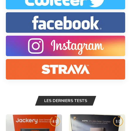
LES DERNIERS TESTS
9.0
9.0