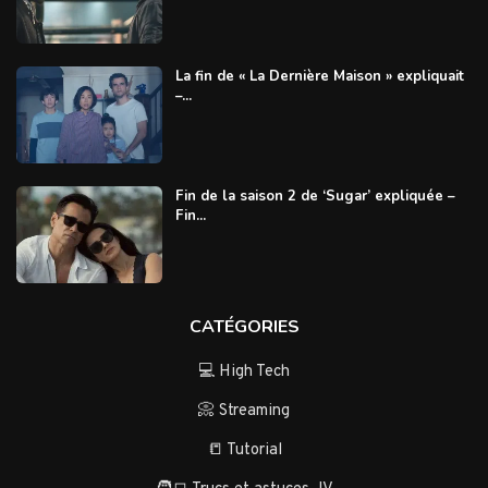
La fin de « La Dernière Maison » expliquait
–...
Fin de la saison 2 de ‘Sugar’ expliquée –
Fin...
CATÉGORIES
💻 High Tech
📀 Streaming
📒 Tutorial