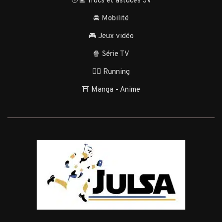
🧑‍💻 Trucs et astuces JV
🚘 Mobilité
🎮 Jeux vidéo
🍿 Série TV
🏃‍♂️ Running
⛩️ Manga - Anime