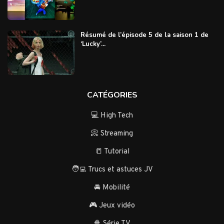
Résumé de l’épisode 5 de la saison 1 de
‘Lucky’...
CATÉGORIES
💻 High Tech
📀 Streaming
📒 Tutorial
🧑‍💻 Trucs et astuces JV
🚘 Mobilité
🎮 Jeux vidéo
🍿 Série TV