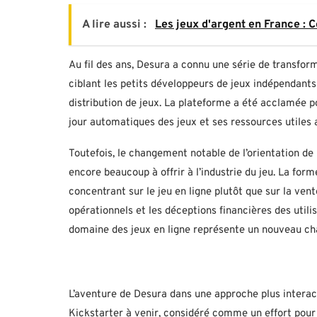
A lire aussi :
Les jeux d'argent en France : 
Au fil des ans, Desura a connu une série de transfor
ciblant les petits développeurs de jeux indépendants 
distribution de jeux. La plateforme a été acclamée 
jour automatiques des jeux et ses ressources utiles
Toutefois, le changement notable de l’orientation de
encore beaucoup à offrir à l’industrie du jeu. La fo
concentrant sur le jeu en ligne plutôt que sur la ve
opérationnels et les déceptions financières des utili
domaine des jeux en ligne représente un nouveau cha
L’aventure de Desura dans une approche plus interact
Kickstarter à venir, considéré comme un effort pour 