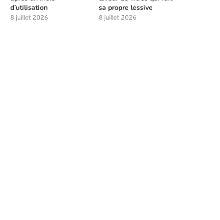
d’utilisation
sa propre lessive
8 juillet 2026
8 juillet 2026