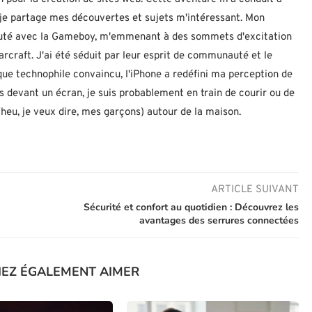
ù je partage mes découvertes et sujets m'intéressant. Mon
ébuté avec la Gameboy, m'emmenant à des sommets d'excitation
rcraft. J'ai été séduit par leur esprit de communauté et le
 que technophile convaincu, l'iPhone a redéfini ma perception de
as devant un écran, je suis probablement en train de courir ou de
eu, je veux dire, mes garçons) autour de la maison.
ARTICLE SUIVANT
Sécurité et confort au quotidien : Découvrez les
avantages des serrures connectées
IEZ ÉGALEMENT AIMER