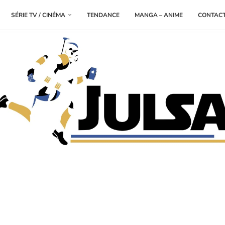
SÉRIE TV / CINÉMA
TENDANCE
MANGA – ANIME
CONTAC