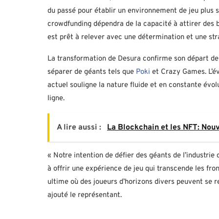
du passé pour établir un environnement de jeu plus sol
crowdfunding dépendra de la capacité à attirer des b
est prêt à relever avec une détermination et une str
La transformation de Desura confirme son départ de
séparer de géants tels que
Poki
et Crazy Games. L’év
actuel souligne la nature fluide et en constante évol
ligne.
A lire aussi :
La Blockchain et les NFT: Nouv
« Notre intention de défier des géants de l’indust
à offrir une expérience de jeu qui transcende les fro
ultime où des joueurs d’horizons divers peuvent se ret
ajouté le représentant.