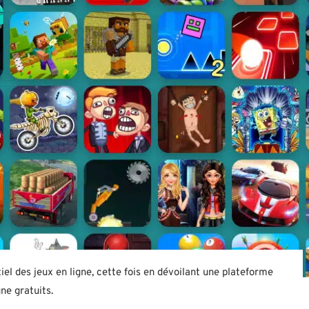
el des jeux en ligne, cette fois en dévoilant une plateforme
ne gratuits.