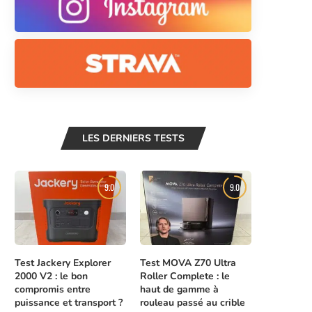
LES DERNIERS TESTS
9.0
9.0
Test Jackery Explorer
Test MOVA Z70 Ultra
2000 V2 : le bon
Roller Complete : le
compromis entre
haut de gamme à
puissance et transport ?
rouleau passé au crible