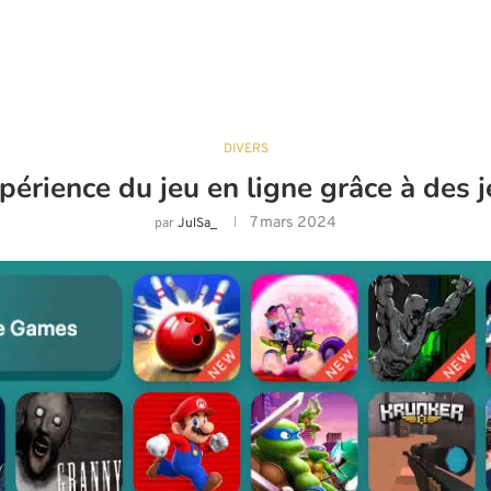
DIVERS
xpérience du jeu en ligne grâce à des j
7 mars 2024
par
JulSa_