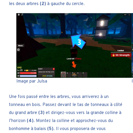
les deux arbres
(2)
à gauche du cercle.
Image par Julsa
Une fois passé entre les arbres, vous arriverez à un
tonneau en bois. Passez devant le tas de tonneaux à côté
du grand arbre
(3)
et dirigez-vous vers la grande colline à
l’horizon
(4)
. Montez la colline et approchez-vous du
bonhomme à balais
(5)
. Il vous proposera de vous