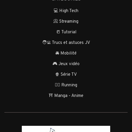
💻 High Tech
📀 Streaming
📒 Tutorial
🧑‍💻 Trucs et astuces JV
🚘 Mobilité
🎮 Jeux vidéo
🍿 Série TV
🏃‍♂️ Running
⛩️ Manga - Anime