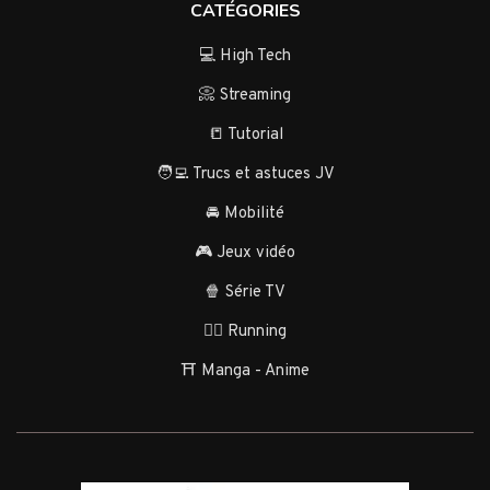
CATÉGORIES
💻 High Tech
📀 Streaming
📒 Tutorial
🧑‍💻 Trucs et astuces JV
🚘 Mobilité
🎮 Jeux vidéo
🍿 Série TV
🏃‍♂️ Running
⛩️ Manga - Anime