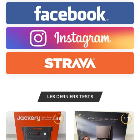
LES DERNIERS TESTS
9.0
9.0