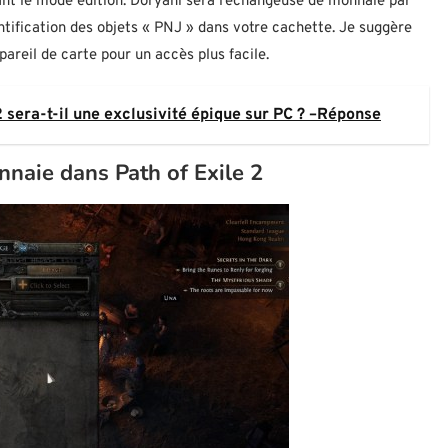
ant le mode édition. Doryani sera l’échangeuse de monnaie par
entification des objets « PNJ » dans votre cachette. Je suggère
areil de carte pour un accès plus facile.
sera-t-il une exclusivité épique sur PC ? –Réponse
naie dans Path of Exile 2