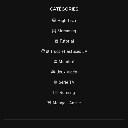
CATÉGORIES
💻 High Tech
📀 Streaming
📒 Tutorial
🧑‍💻 Trucs et astuces JV
🚘 Mobilité
🎮 Jeux vidéo
🍿 Série TV
🏃‍♂️ Running
⛩️ Manga - Anime