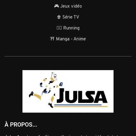
🎮 Jeux vidéo
🍿 Série TV
🏃‍♂️ Running
⛩️ Manga - Anime
À PROPOS...