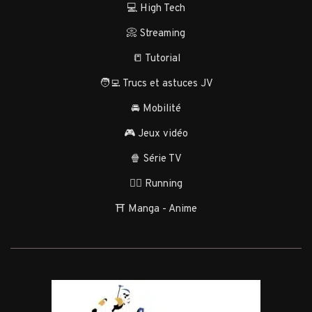
💻 High Tech
📀 Streaming
📒 Tutorial
🧑‍💻 Trucs et astuces JV
🚘 Mobilité
🎮 Jeux vidéo
🍿 Série TV
🏃‍♂️ Running
⛩️ Manga - Anime