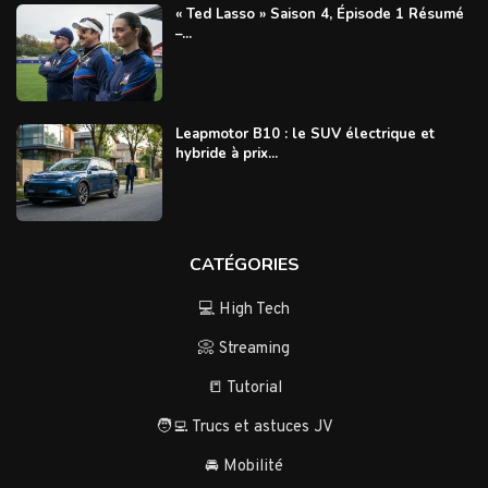
« Ted Lasso » Saison 4, Épisode 1 Résumé
–...
Leapmotor B10 : le SUV électrique et
hybride à prix...
CATÉGORIES
💻 High Tech
📀 Streaming
📒 Tutorial
🧑‍💻 Trucs et astuces JV
🚘 Mobilité