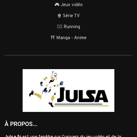
🎮 Jeux vidéo
🍿 Série TV
🏃‍♂️ Running
⛩️ Manga - Anime
À PROPOS...