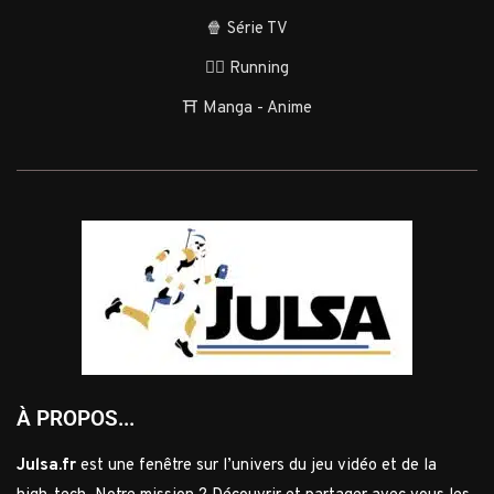
🍿 Série TV
🏃‍♂️ Running
⛩️ Manga - Anime
À PROPOS...
Julsa.fr
est une fenêtre sur l’univers du jeu vidéo et de la