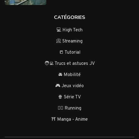
CATÉGORIES
💻 High Tech
📀 Streaming
📒 Tutorial
🧑‍💻 Trucs et astuces JV
🚘 Mobilité
🎮 Jeux vidéo
🍿 Série TV
🏃‍♂️ Running
⛩️ Manga - Anime