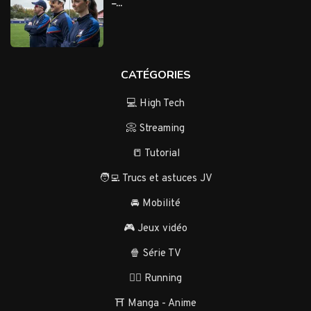
–...
CATÉGORIES
💻 High Tech
📀 Streaming
📒 Tutorial
🧑‍💻 Trucs et astuces JV
🚘 Mobilité
🎮 Jeux vidéo
🍿 Série TV
🏃‍♂️ Running
⛩️ Manga - Anime