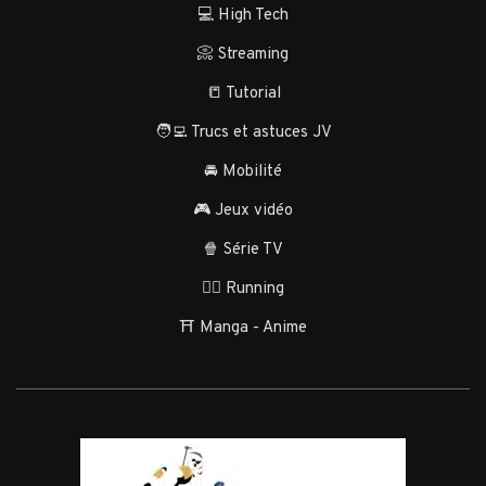
💻 High Tech
📀 Streaming
📒 Tutorial
🧑‍💻 Trucs et astuces JV
🚘 Mobilité
🎮 Jeux vidéo
🍿 Série TV
🏃‍♂️ Running
⛩️ Manga - Anime