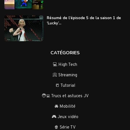
Résumé de l’épisode 5 de la saison 1 de
‘Lucky’...
CATÉGORIES
💻 High Tech
📀 Streaming
📒 Tutorial
🧑‍💻 Trucs et astuces JV
🚘 Mobilité
🎮 Jeux vidéo
🍿 Série TV