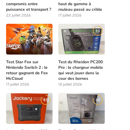
compromis entre
haut de gamme à
puissance et transport ?
rouleau passé au crible
22 juillet 2026
17 juillet 2026
8.0
9.0
Meilleures compétences à débloquer
Les solutions de chasse à l
tôt dans Beast of...
la...
Test Star Fox sur
Test du Rheidon PC200
4 août 2026
4 août 2026
Nintendo Switch 2 : le
Pro : le chargeur mobile
retour gagnant de Fox
qui veut jouer dans la
McCloud
cour des bornes
17 juillet 2026
10 juillet 2026
8.5
8.0