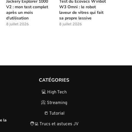
Jackery Explorer 1000
Test du Ecovacs Winbot
V2 : mon test complet
W3 Omni : le robot
après un mois
laveur de vitres qui fait
d’utilisation
sa propre lessive
8 juillet 2026
8 juillet 2026
CATÉGORIES
💻 High Tech
📀 Streaming
📒 Tutorial
e la
🧑‍💻 Trucs et astuces JV