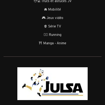
🧑‍💻 Trucs et astuces JV
🚘 Mobilité
🎮 Jeux vidéo
🍿 Série TV
🏃‍♂️ Running
⛩️ Manga - Anime