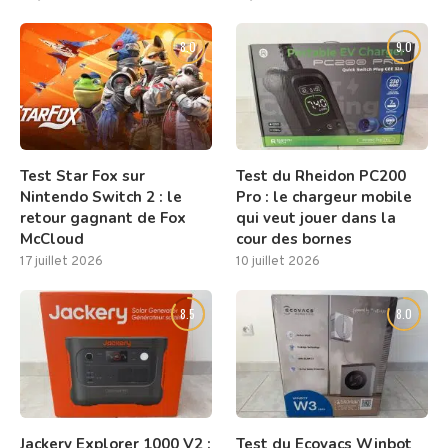
8.0
9.0
Test Star Fox sur
Test du Rheidon PC200
Nintendo Switch 2 : le
Pro : le chargeur mobile
retour gagnant de Fox
qui veut jouer dans la
McCloud
cour des bornes
17 juillet 2026
10 juillet 2026
8.5
8.0
Jackery Explorer 1000 V2 :
Test du Ecovacs Winbot