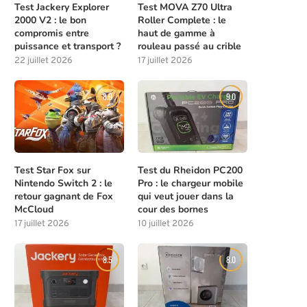
Test Jackery Explorer
Test MOVA Z70 Ultra
2000 V2 : le bon
Roller Complete : le
compromis entre
haut de gamme à
puissance et transport ?
rouleau passé au crible
22 juillet 2026
17 juillet 2026
8.0
9.0
Test Star Fox sur
Test du Rheidon PC200
Nintendo Switch 2 : le
Pro : le chargeur mobile
retour gagnant de Fox
qui veut jouer dans la
McCloud
cour des bornes
17 juillet 2026
10 juillet 2026
8.5
8.0