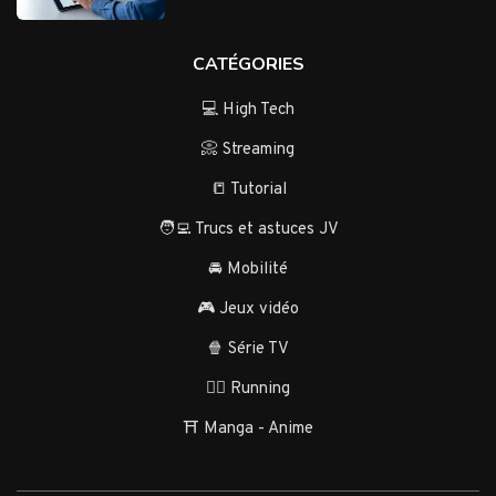
CATÉGORIES
💻 High Tech
📀 Streaming
📒 Tutorial
🧑‍💻 Trucs et astuces JV
🚘 Mobilité
🎮 Jeux vidéo
🍿 Série TV
🏃‍♂️ Running
⛩️ Manga - Anime