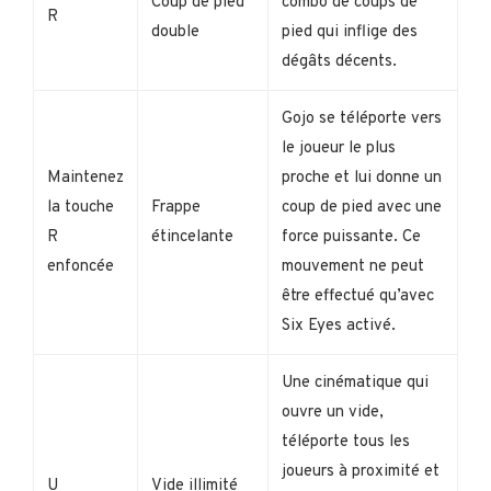
Coup de pied
combo de coups de
R
double
pied qui inflige des
dégâts décents.
Gojo se téléporte vers
le joueur le plus
Maintenez
proche et lui donne un
la touche
Frappe
coup de pied avec une
R
étincelante
force puissante. Ce
enfoncée
mouvement ne peut
être effectué qu’avec
Six Eyes activé.
Une cinématique qui
ouvre un vide,
téléporte tous les
joueurs à proximité et
U
Vide illimité