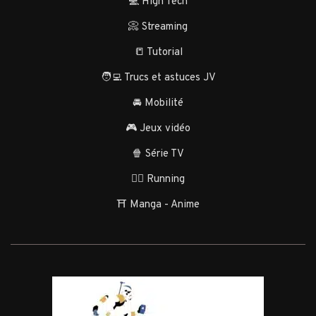
💻 High Tech
📀 Streaming
📒 Tutorial
🧑‍💻 Trucs et astuces JV
🚘 Mobilité
🎮 Jeux vidéo
🍿 Série TV
🏃‍♂️ Running
⛩️ Manga - Anime