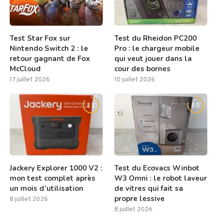
Test Star Fox sur
Test du Rheidon PC200
Nintendo Switch 2 : le
Pro : le chargeur mobile
retour gagnant de Fox
qui veut jouer dans la
McCloud
cour des bornes
17 juillet 2026
10 juillet 2026
8.5
8.0
Jackery Explorer 1000 V2 :
Test du Ecovacs Winbot
mon test complet après
W3 Omni : le robot laveur
un mois d’utilisation
de vitres qui fait sa
propre lessive
8 juillet 2026
8 juillet 2026